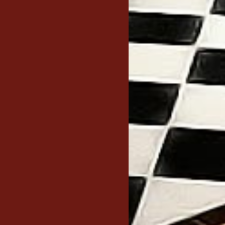
Badsanierung & Fliesen
Bodenbeläge
Schimmelbeseitigung
Trockenbau
Kontakt