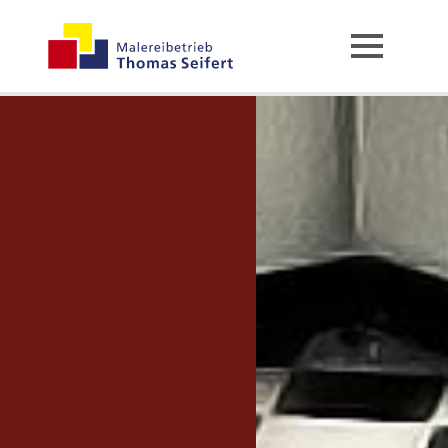
Start
Über uns
Leistungen & Referenzen
Maler- & Lackierarbeiten
Fassaden
Dekorative Techniken
Restauration & Denkmalpflege